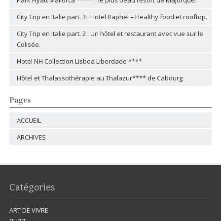
Park Hyatt Mallorca ***** : le plus beau resort de Majorque.
City Trip en Italie part. 3 : Hotel Raphël – Healthy food et rooftop.
City Trip en Italie part. 2 : Un hôtel et restaurant avec vue sur le
Colisée.
Hotel NH Collection Lisboa Liberdade ****
Hôtel et Thalassothérapie au Thalazur**** de Cabourg
Pages
ACCUEIL
ARCHIVES
Catégories
ART DE VIVRE