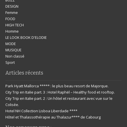
BUZZ
DESIGN
Femme
FOOD
HIGH TECH
Homme
LE LOOK BOOK D'ELODIE
MODE
MUSIQUE
Non classé
Sport
Articles récents
Park Hyatt Mallorca ***** : le plus beau resort de Majorque.
City Trip en Italie part. 3 : Hotel Raphël – Healthy food et rooftop.
City Trip en Italie part. 2 : Un hôtel et restaurant avec vue sur le
Colisée.
Hotel NH Collection Lisboa Liberdade ****
Hôtel et Thalassothérapie au Thalazur**** de Cabourg