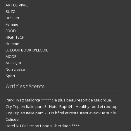
ART DE VIVRE
BUZZ
DESIGN
Femme
FOOD
HIGH TECH
Homme
LE LOOK BOOK D'ELODIE
MODE
MUSIQUE
Non classé
Sport
Articles récents
Park Hyatt Mallorca ***** : le plus beau resort de Majorque.
City Trip en Italie part. 3 : Hotel Raphël – Healthy food et rooftop.
City Trip en Italie part. 2 : Un hôtel et restaurant avec vue sur le
Colisée.
Hotel NH Collection Lisboa Liberdade ****