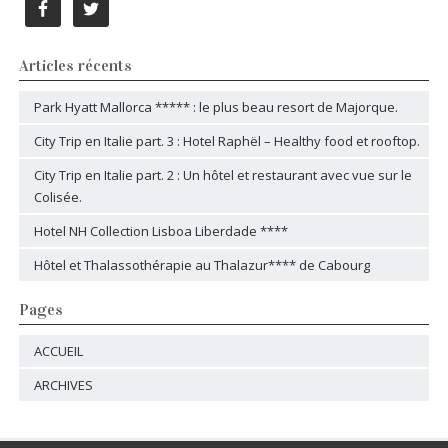
Articles récents
Park Hyatt Mallorca ***** : le plus beau resort de Majorque.
City Trip en Italie part. 3 : Hotel Raphël – Healthy food et rooftop.
City Trip en Italie part. 2 : Un hôtel et restaurant avec vue sur le
Colisée.
Hotel NH Collection Lisboa Liberdade ****
Hôtel et Thalassothérapie au Thalazur**** de Cabourg
Pages
ACCUEIL
ARCHIVES