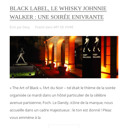
BLACK LABEL, LE WHISKY JOHNNIE
WALKER : UNE SOIRÉE ENIVRANTE
Écrit par
Davy
Publié dans
ART DE VIVRE
« The Art of Black », l’Art du Noir – tel était le thème de la soirée
organisée ce mardi dans un hôtel particulier de la célèbre
avenue parisienne, Foch. Le Dandy, icône de la marque, nous
accueille dans un cadre majestueux : le ton est donné ! Pleaz
vous emmène à la