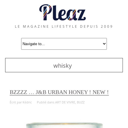
LE MAGAZINE LIFESTYLE DEPUIS 2009
whisky
BZZZZ … J&B URBAN HONEY ! NEW !
Écrit par
Kédric
Publié dans
ART DE VIVRE
,
BUZZ