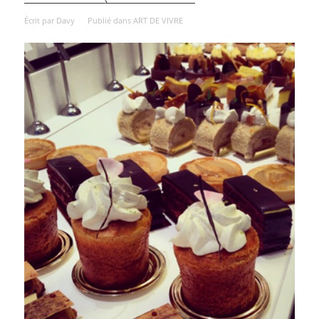
Écrit par
Davy
Publié dans
ART DE VIVRE