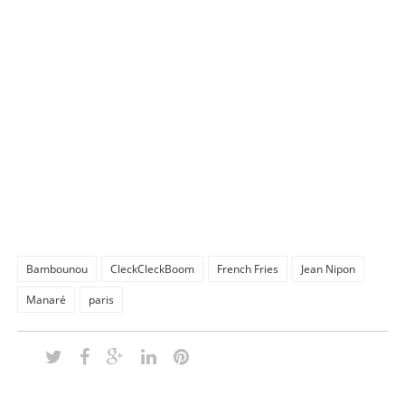
Bambounou
CleckCleckBoom
French Fries
Jean Nipon
Manaré
paris