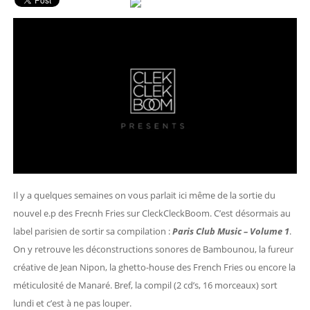
Il y a quelques semaines on vous parlait ici même de la sortie du
nouvel e.p des Frecnh Fries sur CleckCleckBoom. C’est désormais au
label parisien de sortir sa compilation :
Paris Club Music – Volume 1
.
On y retrouve les déconstructions sonores de Bambounou, la fureur
créative de Jean Nipon, la ghetto-house des French Fries ou encore la
méticulosité de Manaré. Bref, la compil (2 cd’s, 16 morceaux) sort
lundi et c’est à ne pas louper.