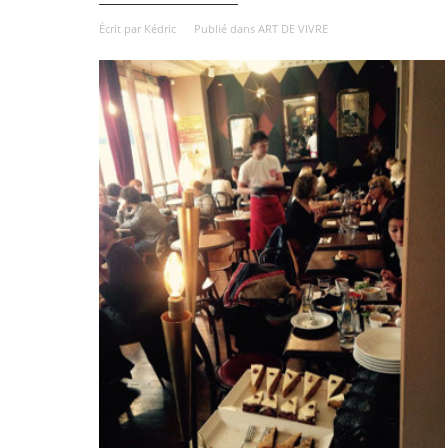
Écrit par
Kédric
Publié dans
ART DE VIVRE