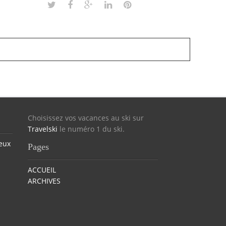
Choisissez vos vacances au ski sur
Travelski
le numéro 1 du ski.
eux
Pages
ACCUEIL
ARCHIVES