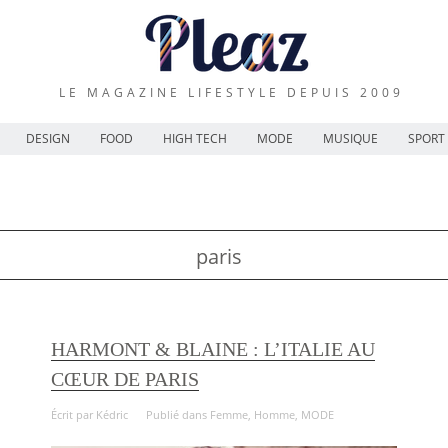
LE MAGAZINE LIFESTYLE DEPUIS 2009
DESIGN
FOOD
HIGH TECH
MODE
MUSIQUE
SPORT
paris
HARMONT & BLAINE : L’ITALIE AU
CŒUR DE PARIS
Écrit par
Kédric
Publié dans
Femme
,
Homme
,
MODE