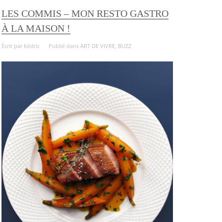
LES COMMIS – MON RESTO GASTRO
À LA MAISON !
Écrit par
Kédric
Publié dans
ART DE VIVRE
,
BUZZ