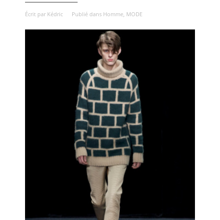
Écrit par
Kédric
Publié dans
Homme
,
MODE