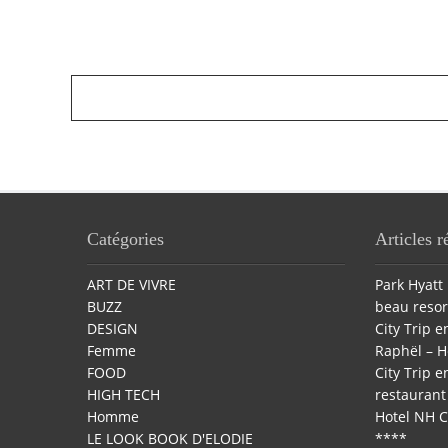
Catégories
Articles r
ART DE VIVRE
Park Hyatt 
BUZZ
beau resor
DESIGN
City Trip en
Femme
Raphël – H
FOOD
City Trip en
HIGH TECH
restaurant 
Homme
Hotel NH C
LE LOOK BOOK D'ELODIE
****