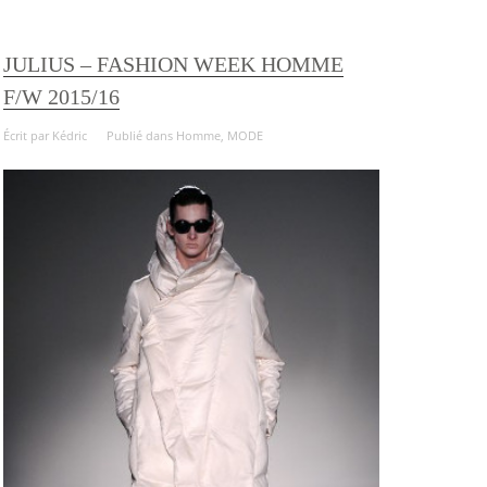
JULIUS – FASHION WEEK HOMME
F/W 2015/16
Écrit par
Kédric
Publié dans
Homme
,
MODE