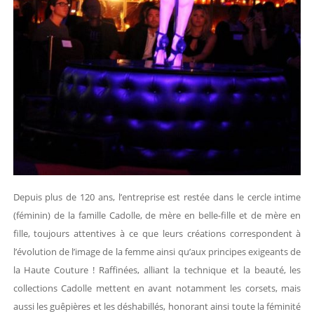
Depuis plus de 120 ans, l’entreprise est restée dans le cercle intime
(féminin) de la famille Cadolle, de mère en belle-fille et de mère en
fille, toujours attentives à ce que leurs créations correspondent à
l’évolution de l’image de la femme ainsi qu’aux principes exigeants de
la Haute Couture ! Raffinées, alliant la technique et la beauté, les
collections Cadolle mettent en avant notamment les corsets, mais
aussi les guêpières et les déshabillés, honorant ainsi toute la féminité