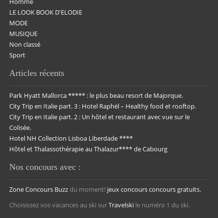
Homme
LE LOOK BOOK D'ELODIE
MODE
MUSIQUE
Non classé
Sport
Articles récents
Park Hyatt Mallorca ***** : le plus beau resort de Majorque.
City Trip en Italie part. 3 : Hotel Raphël – Healthy food et rooftop.
City Trip en Italie part. 2 : Un hôtel et restaurant avec vue sur le
Colisée.
Hotel NH Collection Lisboa Liberdade ****
Hôtel et Thalassothérapie au Thalazur**** de Cabourg
Nos concours avec :
Zone Concours
Buzz
du moment!
jeux concours
concours gratuits.
Choisissez vos vacances au ski sur
Travelski
le numéro 1 du ski.