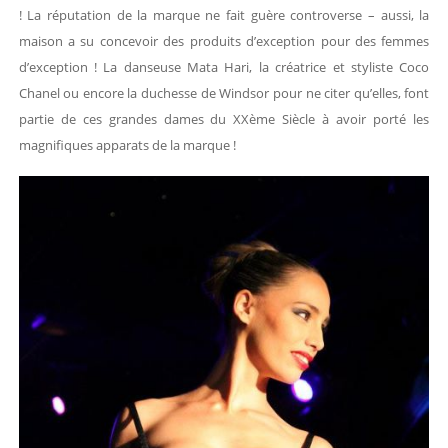
! La réputation de la marque ne fait guère controverse – aussi, la
maison a su concevoir des produits d’exception pour des femmes
d’exception ! La danseuse Mata Hari, la créatrice et styliste Coco
Chanel ou encore la duchesse de Windsor pour ne citer qu’elles, font
partie de ces grandes dames du XXème Siècle à avoir porté les
magnifiques apparats de la marque !