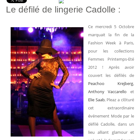
Le défilé de lingerie Cadolle :
Ce mercredi 5 Octobre
marquait la fin de la
Fashion Week à Paris,
pour les collections
Femmes Printemps-Eté
2012 ! Après avoir
couvert les défilés de
Peachoo Krejberg
,
Anthony Vaccarello
et
Elie Saab
, Pleaz a clôturé
cet extraordinaire
événement Mode par le
défilé Cadolle, dans un
lieu alliant glamour et