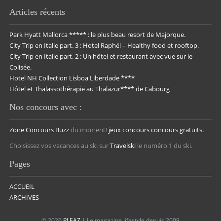
Articles récents
Park Hyatt Mallorca ***** : le plus beau resort de Majorque.
City Trip en Italie part. 3 : Hotel Raphël – Healthy food et rooftop.
City Trip en Italie part. 2 : Un hôtel et restaurant avec vue sur le
Colisée.
Hotel NH Collection Lisboa Liberdade ****
Hôtel et Thalassothérapie au Thalazur**** de Cabourg
Nos concours avec :
Zone Concours
Buzz
du moment!
jeux concours
concours gratuits.
Choisissez vos vacances au ski sur
Travelski
le numéro 1 du ski.
Pages
ACCUEIL
ARCHIVES
© 2026
PLEAZ
| Le magazine lifestyle depuis 2009