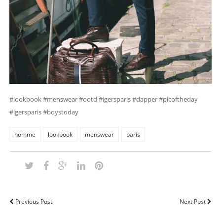
#lookbook #menswear #ootd #igersparis #dapper #picoftheday
#igersparis #boystoday
homme
lookbook
menswear
paris
Previous Post
Next Post