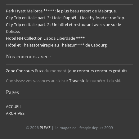
Park Hyatt Mallorca ***** : le plus beau resort de Majorque.
City Trip en Italie part. 3 : Hotel Raphël – Healthy food et rooftop.
City Trip en Italie part. 2 : Un hôtel et restaurant avec vue sur le
Colisée.
Hotel NH Collection Lisboa Liberdade ****
Hôtel et Thalassothérapie au Thalazur**** de Cabourg
Nos concours avec :
Zone Concours
Buzz
du moment!
jeux concours
concours gratuits.
Choisissez vos vacances au ski sur
Travelski
le numéro 1 du ski.
Pages
ACCUEIL
ARCHIVES
© 2026
PLEAZ
| Le magazine lifestyle depuis 2009