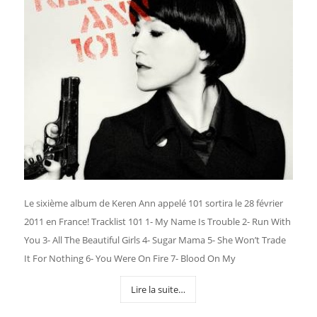
Le sixième album de Keren Ann appelé 101 sortira le 28 février
2011 en France! Tracklist 101 1- My Name Is Trouble 2- Run With
You 3- All The Beautiful Girls 4- Sugar Mama 5- She Won’t Trade
It For Nothing 6- You Were On Fire 7- Blood On My
Lire la suite…