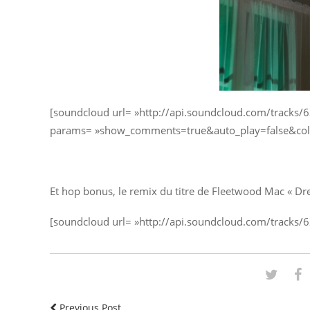
[soundcloud url= »http://api.soundcloud.com/tracks
params= »show_comments=true&auto_play=false&color=
Et hop bonus, le remix du titre de Fleetwood Mac « Dr
[soundcloud url= »http://api.soundcloud.com/tracks/6
Previous Post