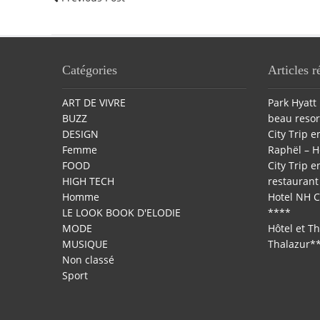
Catégories
Articles r
ART DE VIVRE
Park Hyatt 
BUZZ
beau resor
DESIGN
City Trip en
Femme
Raphël – H
FOOD
City Trip en
HIGH TECH
restaurant 
Homme
Hotel NH C
LE LOOK BOOK D'ELODIE
****
MODE
Hôtel et T
MUSIQUE
Thalazur*
Non classé
Sport