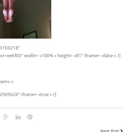
/63169218″
ee6f00″ width= »100% » height= »81″ iframe= »false » /]
eams »:
2909626″ iframe= »true » /]
Next Post