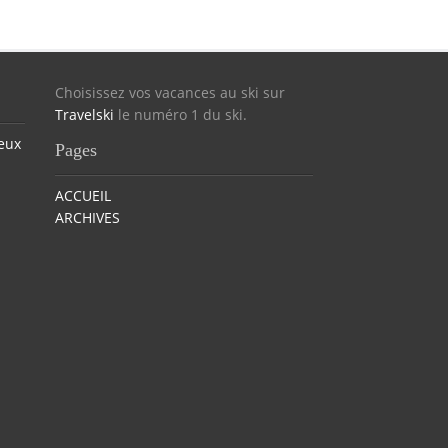
Choisissez vos vacances au ski sur
Travelski
le numéro 1 du ski.
eux
Pages
ACCUEIL
ARCHIVES