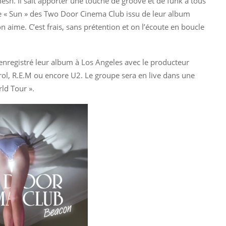
sh. Il sait apporter une touche de groove et de funk à tous
titre « Sun » des Two Door Cinema Club issu de leur album
aime. C’est frais, sans prétention et on l’écoute en boucle
enregistré leur album à Los Angeles avec le producteur
rol, R.E.M ou encore U2. Le groupe sera en live dans une
ld Tour ».