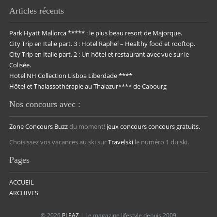
Articles récents
Park Hyatt Mallorca ***** : le plus beau resort de Majorque.
City Trip en Italie part. 3 : Hotel Raphël – Healthy food et rooftop.
City Trip en Italie part. 2 : Un hôtel et restaurant avec vue sur le
Colisée.
Hotel NH Collection Lisboa Liberdade ****
Hôtel et Thalassothérapie au Thalazur**** de Cabourg
Nos concours avec :
Zone Concours
Buzz
du moment!
jeux concours
concours gratuits.
Choisissez vos vacances au ski sur
Travelski
le numéro 1 du ski.
Pages
ACCUEIL
ARCHIVES
© 2026
PLEAZ
| Le magazine lifestyle depuis 2009