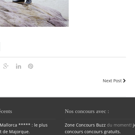
Next Post
écents
Nos concours avec :
Mallorca ***** : le plus
Zone Concours
Buzz
du moment!
j
t de Majorque.
concours
concours gratuits.