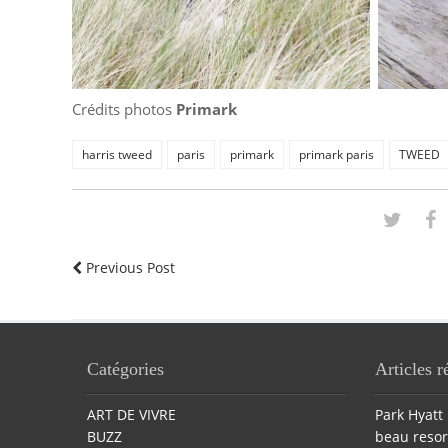
Crédits photos
Primark
harris tweed
paris
primark
primark paris
TWEED
Previous Post
Catégories
Articles r
ART DE VIVRE
Park Hyatt 
BUZZ
beau resor