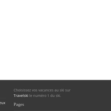
Choisissez vos vacances au ski sur
Travelski
le numéro 1 du ski.
eux
Pages