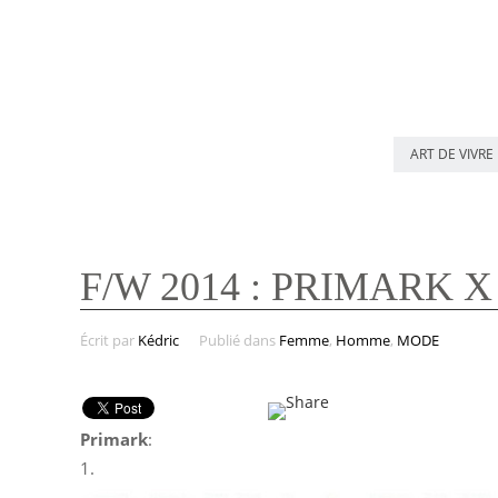
ART DE VIVRE
F/W 2014 : PRIMARK 
Écrit par
Kédric
Publié dans
Femme
,
Homme
,
MODE
Primark
:
1.