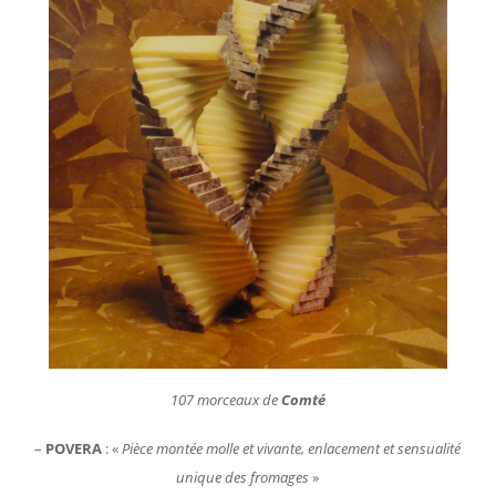
107 morceaux de
Comté
–
POVERA
: «
Pièce montée molle et vivante, enlacement et sensualité
unique des fromages
»