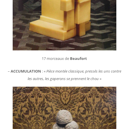
17 morceaux de
Beaufort
–
ACCUMULATION
: «
Pièce montée classique, pressés les uns contre
les autres, les gaperons se prennent le chou
»