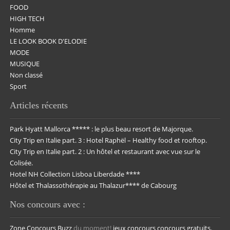
FOOD
HIGH TECH
Homme
LE LOOK BOOK D'ELODIE
MODE
MUSIQUE
Non classé
Sport
Articles récents
Park Hyatt Mallorca ***** : le plus beau resort de Majorque.
City Trip en Italie part. 3 : Hotel Raphël – Healthy food et rooftop.
City Trip en Italie part. 2 : Un hôtel et restaurant avec vue sur le
Colisée.
Hotel NH Collection Lisboa Liberdade ****
Hôtel et Thalassothérapie au Thalazur**** de Cabourg
Nos concours avec :
Zone Concours
Buzz
du moment!
jeux concours
concours gratuits.