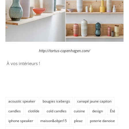
http://tortus-copenhagen.com/
À vos intérieurs !
acoustic speaker
bougies icebergs
canapé jaune capiton
candles
clotilde
cold candles
cuisine
design
Été
iphone speaker
maison&objet15
pleaz
poterie danoise