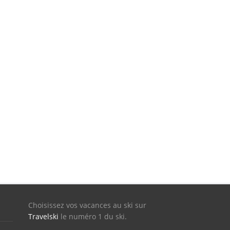
Choisissez vos vacances au ski sur
Travelski
le numéro 1 du ski.