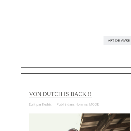
ART DE VIVRE
VON DUTCH IS BACK !!
Écrit par
Kédric
Publié dans
Homme
,
MODE