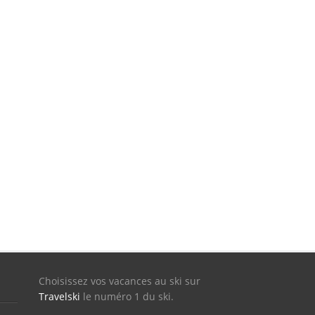
Choisissez vos vacances au ski sur
Travelski
le numéro 1 du ski.