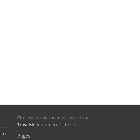
Choisissez vos vacances au ski sur
Travelski
le numéro 1 du ski.
eux
Pages