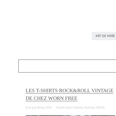
ART DE VIVRE
LES T-SHIRTS ROCK&ROLL VINTAGE
DE CHEZ WORN FREE
Écrit par
Borey SOK
Publié dans
Femme
,
Homme
,
MODE