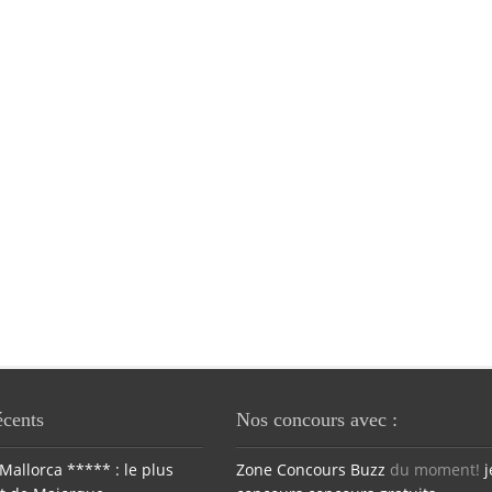
écents
Nos concours avec :
Mallorca ***** : le plus
Zone Concours
Buzz
du moment!
j