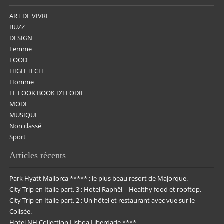
ART DE VIVRE
BUZZ
DESIGN
Femme
FOOD
HIGH TECH
Homme
LE LOOK BOOK D'ELODIE
MODE
MUSIQUE
Non classé
Sport
Articles récents
Park Hyatt Mallorca ***** : le plus beau resort de Majorque.
City Trip en Italie part. 3 : Hotel Raphël – Healthy food et rooftop.
City Trip en Italie part. 2 : Un hôtel et restaurant avec vue sur le
Colisée.
Hotel NH Collection Lisboa Liberdade ****