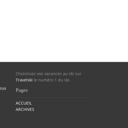
Choisissez vos vacances au ski sur
Travelski
le numéro 1 du ski.
eux
Pages
ACCUEIL
ARCHIVES