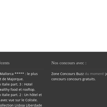
écents
Nos concours avec :
Mallorca ***** : le plus
Zone Concours
Buzz
du moment!
j
t de Majorque.
concours
concours gratuits.
 Italie part. 3 : Hotel
ealthy food et rooftop.
 Italie part. 2 : Un hôtel et
avec vue sur le Colisée.
ollection Lisboa Liberdade