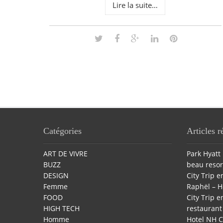
Lire la suite…
Catégories
Articles r
ART DE VIVRE
Park Hyatt 
BUZZ
beau resor
DESIGN
City Trip en
Femme
Raphël – H
FOOD
City Trip en
HIGH TECH
restaurant 
Homme
Hotel NH C