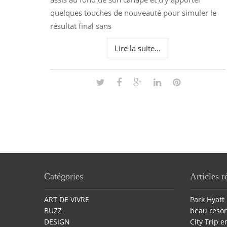
quelques touches de nouveauté pour simuler le
résultat final sans
Lire la suite…
Catégories
Articles r
ART DE VIVRE
Park Hyatt 
BUZZ
beau resor
DESIGN
City Trip en