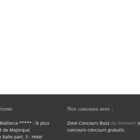
écents
Nos concours avec :
Mallorca ***** : le plus
Zone Concours
Buzz
du moment!
j
t de Majorque.
concours
concours gratuits.
 Italie part. 3 : Hotel