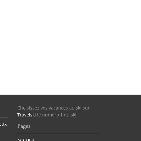
Choisissez vos vacances au ski sur
Travelski
le numéro 1 du ski.
eux
Pages
ACCUEIL