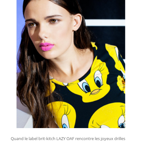
Quand le label brit-kitch LAZY OAF rencontre les joyeux drilles