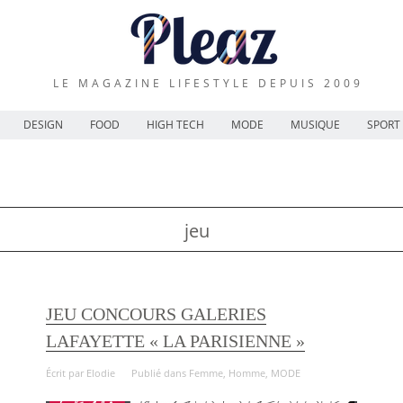
LE MAGAZINE LIFESTYLE DEPUIS 2009
DESIGN
FOOD
HIGH TECH
MODE
MUSIQUE
SPORT
jeu
JEU CONCOURS GALERIES
LAFAYETTE « LA PARISIENNE »
Écrit par
Elodie
Publié dans
Femme
,
Homme
,
MODE