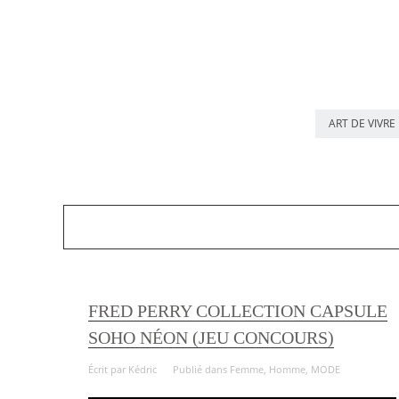
ART DE VIVRE
FRED PERRY COLLECTION CAPSULE
SOHO NÉON (JEU CONCOURS)
Écrit par
Kédric
Publié dans
Femme
,
Homme
,
MODE