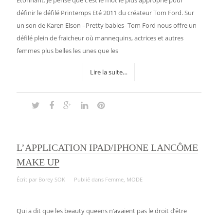
Etonnant. Je pense que c’est le mot le plus approprié pour
définir le défilé Printemps Eté 2011 du créateur Tom Ford. Sur
un son de Karen Elson –Pretty babies- Tom Ford nous offre un
défilé plein de fraicheur où mannequins, actrices et autres
femmes plus belles les unes que les
Lire la suite…
L’APPLICATION IPAD/IPHONE LANCÔME
MAKE UP
Écrit par
Borey SOK
Publié dans
Femme
,
MODE
Qui a dit que les beauty queens n’avaient pas le droit d’être