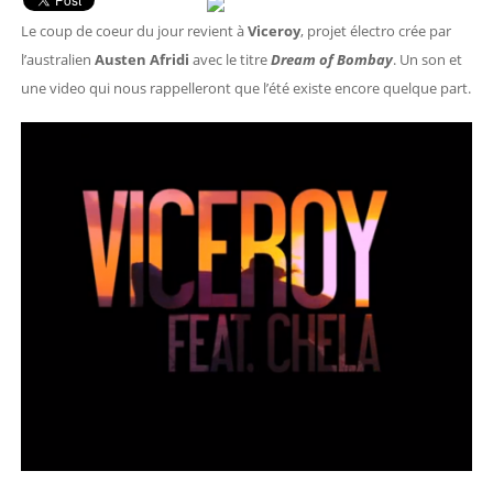
Le coup de coeur du jour revient à
Viceroy
, projet électro crée par
l’australien
Austen Afridi
avec le titre
Dream of Bombay
. Un son et
une video qui nous rappelleront que l’été existe encore quelque part.