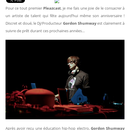
Pour ce tout premier
Pleazcast
, je me fais une joie de le consacrer à
un artiste de talent qui fête aujourd’hui même son anniversaire !
Discret et doué, le Dj/Producteur
Gordon Shumway
est clairement à
suivre de prêt durant ces prochaines années…
Après avoir reçu une éducation hip-hop electro,
Gordon Shumway