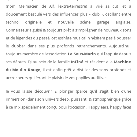
(nom Melmacien de Alf, l’extra-terrestre) a viré sa cuti et a
doucement basculé vers des influences plus « club », oscillant entre
techno originelle et nouvelle scène garage anglaise.
Connaisseur aiguisé & toujours prêt à s’imprégner de nouveaux sons
et de légendes du passé, cet esthète musical n’hésitera pas à pousser
le clubber dans ses plus profonds retranchements. Aujourd’hui
toujours membre de l’association
Le Sous-Marin
qui l’appuie depuis
ses débuts, DJ au sein de la famille
InFiné
et résident à la
Machine
du Moulin Rouge
, il est enfin prêt à distiller des sons profonds et
accrocheurs qui feront le plaisir de vos papilles auditives.
Je vous laisse découvrir & plonger (parce qu’il s’agit bien d’une
immersion) dans son univers deep, puissant & atmosphérique grâce
à ce mix spécialement conçu pour l’occasion. Happy ears, happy face!