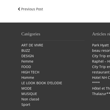
Previous Post
Catégories
Articles r
ART DE VIVRE
Park Hyatt 
BUZZ
beau resor
DESIGN
City Trip en
Femme
Raphël – H
FOOD
City Trip en
HIGH TECH
restaurant 
Homme
Hotel NH C
LE LOOK BOOK D'ELODIE
****
MODE
Hôtel et T
MUSIQUE
Thalazur*
Non classé
Sport