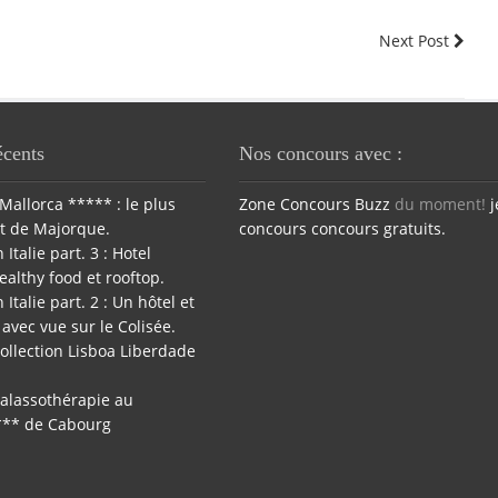
Next Post
écents
Nos concours avec :
Mallorca ***** : le plus
Zone Concours
Buzz
du moment!
j
t de Majorque.
concours
concours gratuits.
 Italie part. 3 : Hotel
ealthy food et rooftop.
 Italie part. 2 : Un hôtel et
avec vue sur le Colisée.
ollection Lisboa Liberdade
halassothérapie au
*** de Cabourg