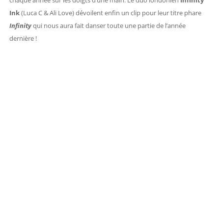
chaque année sur les doigts d’une main. Le duo londonien
Infinity
Ink
(Luca C & Ali Love)
dévoilent enfin un clip pour leur titre phare
Infinity
qui nous aura fait danser toute une partie de l’année
dernière !