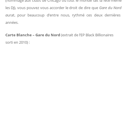
(hommage aux clubs de Chicago où tout le monde fait la fête même
les DJ), vous pouvez vous accorder le droit de dire que
Gare du Nord
a
urat, pour beaucoup d’entre nous, rythmé ces deux dernières
années.
Carte Blanche – Gare du Nord
(extrait de l’EP Black Billionaires
sorti en 2010) :