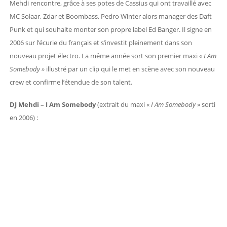
Mehdi rencontre, grâce à ses potes de Cassius qui ont travaillé avec
MC Solaar, Zdar et Boombass, Pedro Winter alors manager des Daft
Punk et qui souhaite monter son propre label Ed Banger. Il signe en
2006 sur l’écurie du français et s’investit pleinement dans son
nouveau projet électro. La même année sort son premier maxi «
I Am
Somebody »
illustré par un clip qui le met en scène avec son nouveau
crew et confirme l’étendue de son talent.
DJ Mehdi – I Am Somebody
(extrait du maxi «
I Am Somebody
» sorti
en 2006) :