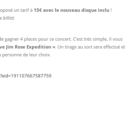
oposé un tarif à
15€ avec le nouveau disque inclu
!
 billet)
e gagner 4 places pour ce concert. C’est très simple, il vous
ove Jim Rose Expedition »
. Un tirage au sort sera effectué et
 personne de leur choix.
hp?eid=191107667587759