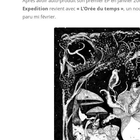
Après avoir auto-produit son premier EP en janvier 2
Expedition
revient avec
«
L’Orée du temps »
, un no
paru mi février.