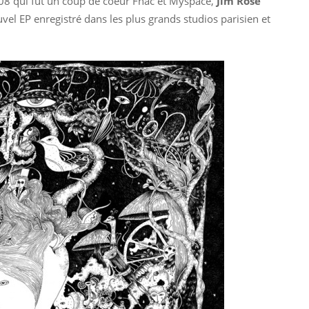
008 qui fut un coup de coeur Fnac et Myspace,
Jim Rose
uvel EP enregistré dans les plus grands studios parisien et