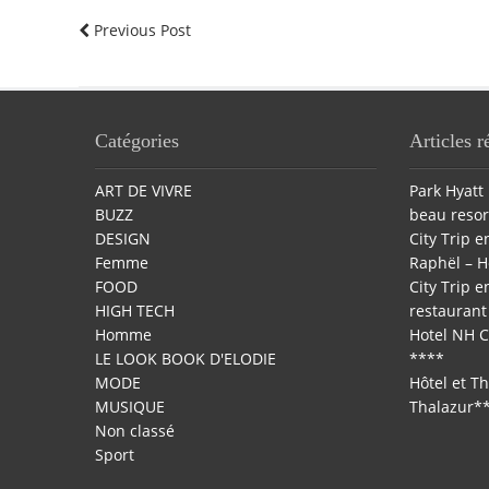
Previous Post
Catégories
Articles r
ART DE VIVRE
Park Hyatt 
BUZZ
beau resor
DESIGN
City Trip en
Femme
Raphël – H
FOOD
City Trip en
HIGH TECH
restaurant 
Homme
Hotel NH C
LE LOOK BOOK D'ELODIE
****
MODE
Hôtel et T
MUSIQUE
Thalazur*
Non classé
Sport