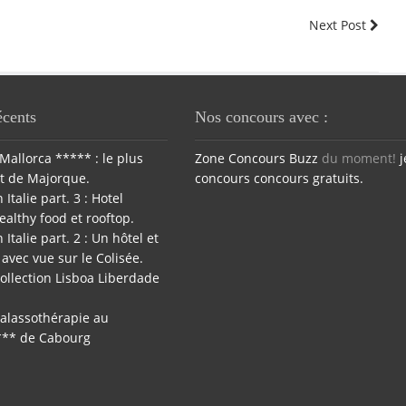
Next Post
écents
Nos concours avec :
Mallorca ***** : le plus
Zone Concours
Buzz
du moment!
j
t de Majorque.
concours
concours gratuits.
 Italie part. 3 : Hotel
ealthy food et rooftop.
 Italie part. 2 : Un hôtel et
avec vue sur le Colisée.
ollection Lisboa Liberdade
halassothérapie au
*** de Cabourg