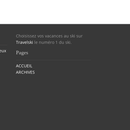
Choisissez vos vacances au ski sur
Travelski
le numéro 1 du ski.
eux
Pages
ACCUEIL
ARCHIVES