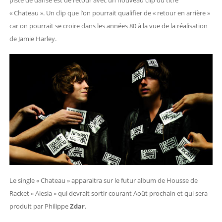
piste de danse est de retour avec un nouveau clip du titre
« Chateau ». Un clip que l’on pourrait qualifier de « retour en arrière »
car on pourrait se croire dans les années 80 à la vue de la réalisation
de Jamie Harley.
Le single « Chateau » apparaitra sur le futur album de Housse de
Racket « Alesia » qui devrait sortir courant Août prochain et qui sera
produit par Philippe
Zdar
.