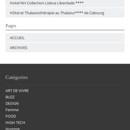
Hotel NH Collection Lisboa Liberdade ****
Hôtel et Thalassothérapie au Thalazur**** de Cabourg
Pages
ACCUEIL
ARCHIVES
Catégories
ART DE VIVRE
BUZZ
DESIGN
Femme
FOOD
HIGH TECH
Homme