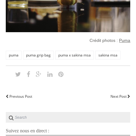
Crédit photos :
Puma
puma
puma grip bag
puma x sakina msa
sakina msa
Previous Post
Next Post
Suivez nous en direct :