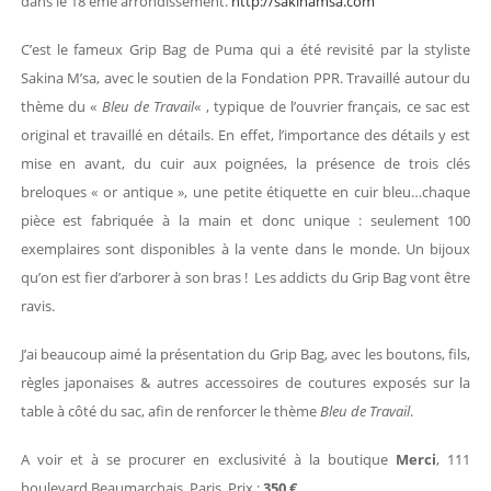
dans le 18 ème arrondissement.
http://sakinamsa.com
C’est le fameux Grip Bag de Puma qui a été revisité par la styliste
Sakina M’sa, avec le soutien de la Fondation PPR. Travaillé autour du
thème du «
Bleu de Travail
« , typique de l’ouvrier français, ce sac est
original et travaillé en détails. En effet, l’importance des détails y est
mise en avant, du cuir aux poignées, la présence de trois clés
breloques « or antique », une petite étiquette en cuir bleu…chaque
pièce est fabriquée à la main et donc unique : seulement 100
exemplaires sont disponibles à la vente dans le monde. Un bijoux
qu’on est fier d’arborer à son bras ! Les addicts du Grip Bag vont être
ravis.
J’ai beaucoup aimé la présentation du Grip Bag, avec les boutons, fils,
règles japonaises & autres accessoires de coutures exposés sur la
table à côté du sac, afin de renforcer le thème
Bleu de Travail
.
A voir et à se procurer en exclusivité à la boutique
Merci
, 111
boulevard Beaumarchais, Paris. Prix :
350 €