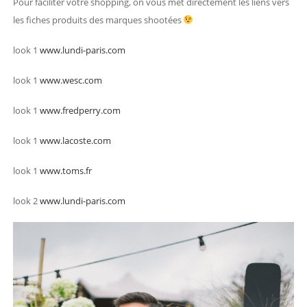
Pour faciliter votre shopping, on vous met directement les liens vers
les fiches produits des marques shootées
look 1
www.lundi-paris.com
look 1
www.wesc.com
look 1
www.fredperry.com
look 1
www.lacoste.com
look 1
www.toms.fr
look 2
www.lundi-paris.com