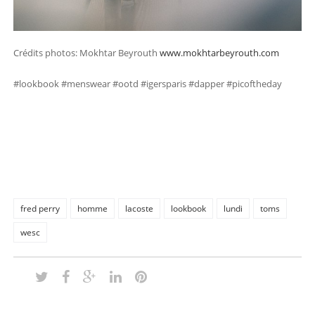
Crédits photos: Mokhtar Beyrouth
www.mokhtarbeyrouth.com
#lookbook #menswear #ootd #igersparis #dapper #picoftheday
fred perry
homme
lacoste
lookbook
lundi
toms
wesc