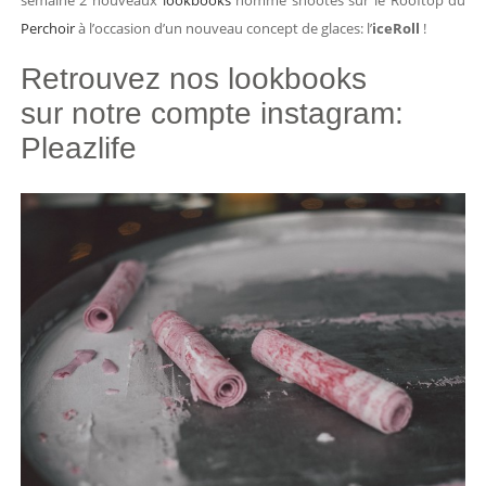
semaine 2 nouveaux
lookbooks
homme shootés sur le Rooftop du
Perchoir
à l’occasion d’un nouveau concept de glaces: l’
iceRoll
!
Retrouvez nos lookbooks
sur notre compte instagram:
Pleazlife