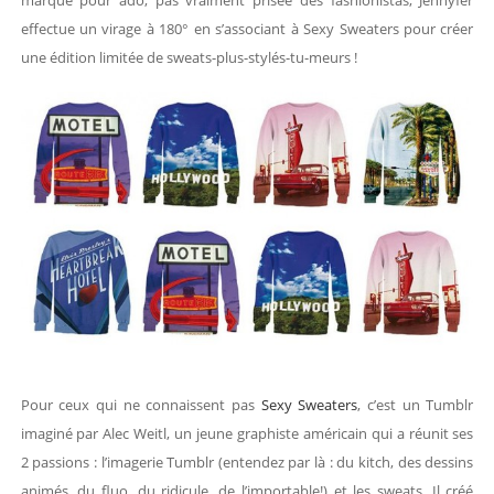
marque pour ado, pas vraiment prisée des fashionistas, Jennyfer
effectue un virage à 180° en s’associant à Sexy Sweaters pour créer
une édition limitée de sweats-plus-stylés-tu-meurs !
Pour ceux qui ne connaissent pas
Sexy Sweaters
, c’est un Tumblr
imaginé par Alec Weitl, un jeune graphiste américain qui a réunit ses
2 passions : l’imagerie Tumblr (entendez par là : du kitch, des dessins
animés, du fluo, du ridicule, de l’importable!) et les sweats. Il créé