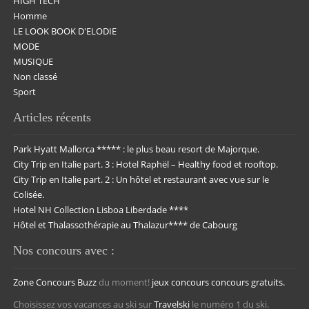
HIGH TECH
Homme
LE LOOK BOOK D'ELODIE
MODE
MUSIQUE
Non classé
Sport
Articles récents
Park Hyatt Mallorca ***** : le plus beau resort de Majorque.
City Trip en Italie part. 3 : Hotel Raphël – Healthy food et rooftop.
City Trip en Italie part. 2 : Un hôtel et restaurant avec vue sur le
Colisée.
Hotel NH Collection Lisboa Liberdade ****
Hôtel et Thalassothérapie au Thalazur**** de Cabourg
Nos concours avec :
Zone Concours
Buzz
du moment!
jeux concours
concours gratuits.
Choisissez vos vacances au ski sur
Travelski
le numéro 1 du ski.