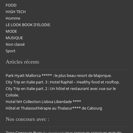
FOOD
HIGH TECH
Homme
LE LOOK BOOK D'ELODIE
MODE
MUSIQUE
Non classé
Sport
Articles récents
Park Hyatt Mallorca ***** : le plus beau resort de Majorque.
City Trip en Italie part. 3 : Hotel Raphël – Healthy food et rooftop.
City Trip en Italie part. 2 : Un hôtel et restaurant avec vue sur le
Colisée.
Hotel NH Collection Lisboa Liberdade ****
Hôtel et Thalassothérapie au Thalazur**** de Cabourg
Nos concours avec :
Zone Concours
Buzz
du moment!
jeux concours
concours gratuits.