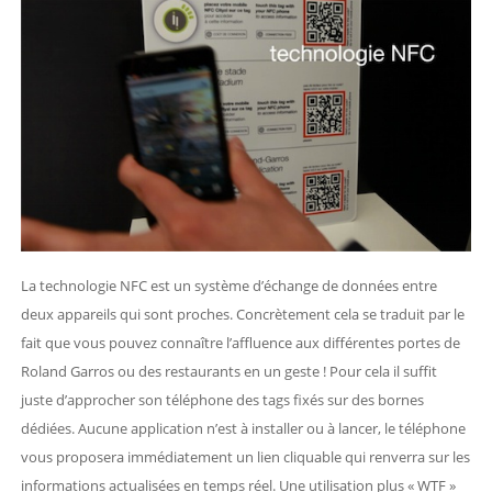
La technologie NFC est un système d’échange de données entre
deux appareils qui sont proches. Concrètement cela se traduit par le
fait que vous pouvez connaître l’affluence aux différentes portes de
Roland Garros ou des restaurants en un geste ! Pour cela il suffit
juste d’approcher son téléphone des tags fixés sur des bornes
dédiées. Aucune application n’est à installer ou à lancer, le téléphone
vous proposera immédiatement un lien cliquable qui renverra sur les
informations actualisées en temps réel. Une utilisation plus « WTF »