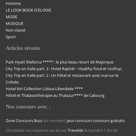
Homme
LE LOOK BOOK D'ELODIE
MODE
MUSIQUE
Non classé
Sport
Articles récents
Park Hyatt Mallorca ***** : le plus beau resort de Majorque.
City Trip en Italie part. 3 : Hotel Raphël – Healthy food et rooftop.
City Trip en Italie part. 2 : Un hôtel et restaurant avec vue sur le
Colisée.
Hotel NH Collection Lisboa Liberdade ****
Hôtel et Thalassothérapie au Thalazur**** de Cabourg
Nos concours avec :
Zone Concours
Buzz
du moment!
jeux concours
concours gratuits.
Choisissez vos vacances au ski sur
Travelski
le numéro 1 du ski.