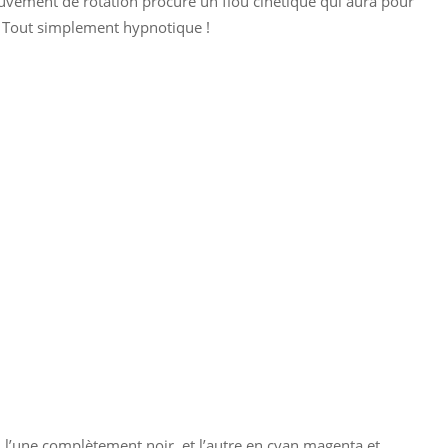
ouvement de rotation procure un flou cinétique qui aura pour
l. Tout simplement hypnotique !
, l’une complètement noir, et l’autre en cyan magenta et