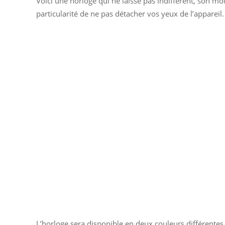
Voici une horloge qui ne laisse pas indifférent, son m
particularité de ne pas détacher vos yeux de l’apparei
L’horloge sera disponible en deux couleurs différentes