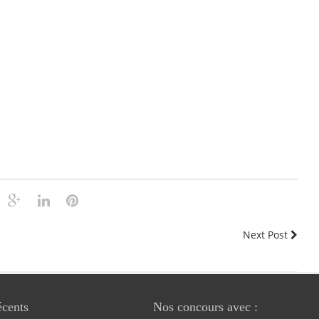
Next Post
écents
Nos concours avec :