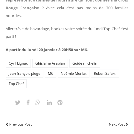
représentent 6 tonnes de nourriture qui sont donnés à la Croix
Rouge Française ?
Avec cela c’est pas moins de 700 familles
nourries.
Aller trêve de bavardage, bookez votre soirée du lundi Top Chef c’est
parti !
A partir du lundi 20 janvier à 20H50 sur M6.
Cyril Lignac
Ghislaine Arabian
Guide michelin
jean françois piège
M6
Noémie Moniat
Ruben Safarti
Top Chef
Previous Post
Next Post