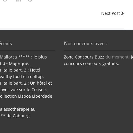
Next Post
écents
Nos concours avec :
Mallorca ***** : le plus
Zone Concours
Buzz
du moment!
j
t de Majorque.
concours
concours gratuits.
 Italie part. 3 : Hotel
ealthy food et rooftop.
 Italie part. 2 : Un hôtel et
avec vue sur le Colisée.
ollection Lisboa Liberdade
halassothérapie au
*** de Cabourg