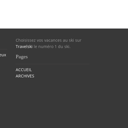
Choisissez vos vacances au ski sur
Travelski
le numéro 1 du ski.
eux
Pages
ACCUEIL
ARCHIVES