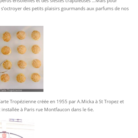
péros ensoleillés et des siestes crapuleuses …Mais pour
 de s’octroyer des petits plaisirs gourmands aux parfums de nos
 Tarte Tropézienne créée en 1955 par A.Micka à St Tropez et
t installée à Paris rue Montfaucon dans le 6e.