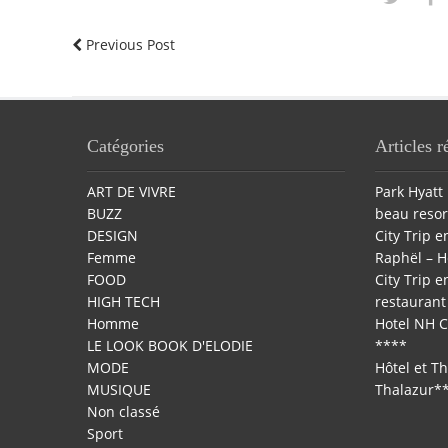
Previous Post
Catégories
Articles r
ART DE VIVRE
Park Hyatt 
BUZZ
beau resor
DESIGN
City Trip en
Femme
Raphël – H
FOOD
City Trip en
HIGH TECH
restaurant 
Homme
Hotel NH C
LE LOOK BOOK D'ELODIE
****
MODE
Hôtel et T
MUSIQUE
Thalazur*
Non classé
Sport