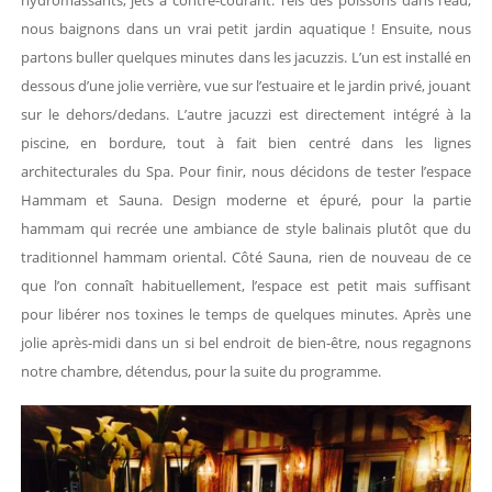
hydromassants, jets à contre-courant. Tels des poissons dans l’eau,
nous baignons dans un vrai petit jardin aquatique ! Ensuite, nous
partons buller quelques minutes dans les jacuzzis. L’un est installé en
dessous d’une jolie verrière, vue sur l’estuaire et le jardin privé, jouant
sur le dehors/dedans. L’autre jacuzzi est directement intégré à la
piscine, en bordure, tout à fait bien centré dans les lignes
architecturales du Spa. Pour finir, nous décidons de tester l’espace
Hammam et Sauna. Design moderne et épuré, pour la partie
hammam qui recrée une ambiance de style balinais plutôt que du
traditionnel hammam oriental. Côté Sauna, rien de nouveau de ce
que l’on connaît habituellement, l’espace est petit mais suffisant
pour libérer nos toxines le temps de quelques minutes. Après une
jolie après-midi dans un si bel endroit de bien-être, nous regagnons
notre chambre, détendus, pour la suite du programme.